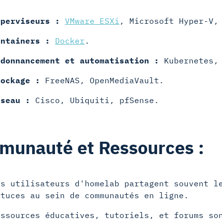
yperviseurs :
VMware ESXi
, Microsoft Hyper-V
ontainers :
Docker
.
rdonnancement et automatisation :
Kubernetes
tockage :
FreeNAS, OpenMediaVault.
éseau :
Cisco, Ubiquiti, pfSense.
unauté et Ressources :
es utilisateurs d'homelab partagent souvent l
stuces au sein de communautés en ligne.
essources éducatives, tutoriels, et forums so