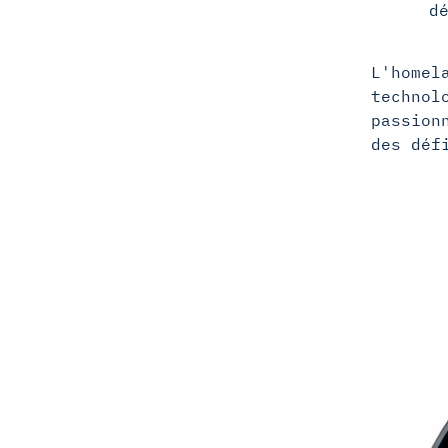
d
L'homel
technol
passion
des déf