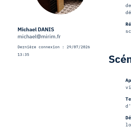
d
d
R
Michael DANIS
s
michael@mirim.fr
Dernière connexion : 29/07/2026
13:35
Scén
A
v
T
d
D
l