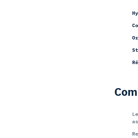
H
C
O
S
R
Comm
L
a
R