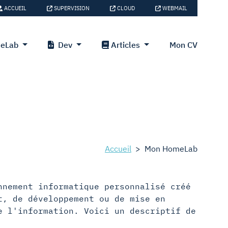
ACCUEIL
SUPERVISION
CLOUD
WEBMAIL
eLab
Dev
Articles
Mon CV
Accueil
>
Mon HomeLab
nnement informatique personnalisé créé
t, de développement ou de mise en
e l'information. Voici un descriptif de