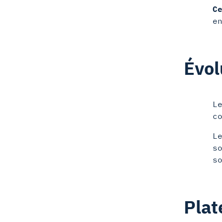
C
e
Évol
L
c
L
s
s
Plat